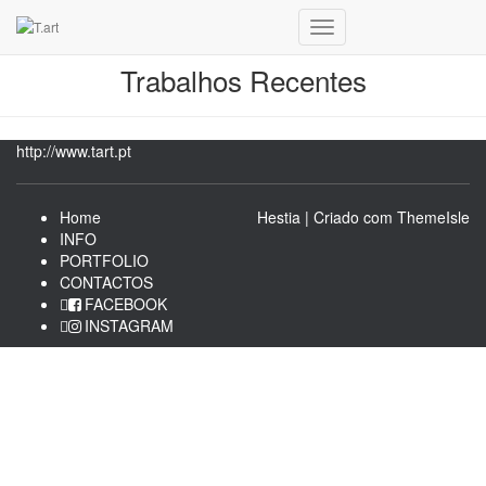
Alternar
a
Trabalhos Recentes
navegação
http://www.tart.pt
Home
Hestia | Criado com
ThemeIsle
INFO
PORTFOLIO
CONTACTOS
FACEBOOK
INSTAGRAM